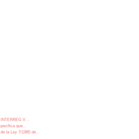
ivo INTERREG V
…
specifica que
…
 la Ley 7/1985 de
…