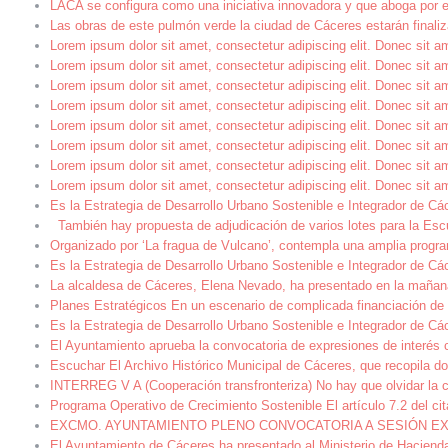
LACA se configura como una iniciativa innovadora y que aboga por e
Las obras de este pulmón verde la ciudad de Cáceres estarán final
Lorem ipsum dolor sit amet, consectetur adipiscing elit. Donec sit 
Lorem ipsum dolor sit amet, consectetur adipiscing elit. Donec sit 
Lorem ipsum dolor sit amet, consectetur adipiscing elit. Donec sit 
Lorem ipsum dolor sit amet, consectetur adipiscing elit. Donec sit 
Lorem ipsum dolor sit amet, consectetur adipiscing elit. Donec sit 
Lorem ipsum dolor sit amet, consectetur adipiscing elit. Donec sit 
Lorem ipsum dolor sit amet, consectetur adipiscing elit. Donec sit 
Lorem ipsum dolor sit amet, consectetur adipiscing elit. Donec sit 
Es la Estrategia de Desarrollo Urbano Sostenible e Integrador de Cá
También hay propuesta de adjudicación de varios lotes para la Esc
Organizado por ‘La fragua de Vulcano’, contempla una amplia progra
Es la Estrategia de Desarrollo Urbano Sostenible e Integrador de Cá
La alcaldesa de Cáceres, Elena Nevado, ha presentado en la mañana 
Planes Estratégicos En un escenario de complicada financiación de l
Es la Estrategia de Desarrollo Urbano Sostenible e Integrador de Cá
El Ayuntamiento aprueba la convocatoria de expresiones de interés 
Escuchar El Archivo Histórico Municipal de Cáceres, que recopila do
INTERREG V A (Cooperación transfronteriza) No hay que olvidar la 
Programa Operativo de Crecimiento Sostenible El artículo 7.2 del c
EXCMO. AYUNTAMIENTO PLENO CONVOCATORIA A SESIÓN EXTRAORDI
El Ayuntamiento de Cáceres ha presentado al Ministerio de Hacienda 