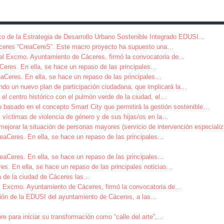
co de la Estrategia de Desarrollo Urbano Sostenible Integrado EDUSI
…
ceres “CreaCereS”. Este macro proyecto ha supuesto una
…
del Excmo. Ayuntamiento de Cáceres, firmó la convocatoria de
…
aCeres. En ella, se hace un repaso de las principales
…
aCeres. En ella, se hace un repaso de las principales
…
ndo un nuevo plan de participación ciudadana, que implicará la
…
el centro histórico con el pulmón verde de la ciudad, el
…
 basado en el concepto Smart City que permitirá la gestión sostenible
…
 víctimas de violencia de género y de sus hijas/os en la
…
ejorar la situación de personas mayores (servicio de intervención especiali
eaCeres. En ella, se hace un repaso de las principales
…
eaCeres. En ella, se hace un repaso de las principales
…
es. En ella, se hace un repaso de las principales noticias
…
a de la ciudad de Cáceres las
…
el Excmo. Ayuntamiento de Cáceres, firmó la convocatoria de
…
ión de la EDUSI del ayuntamiento de Cáceres, a las
…
para iniciar su transformación como “calle del arte”,
…