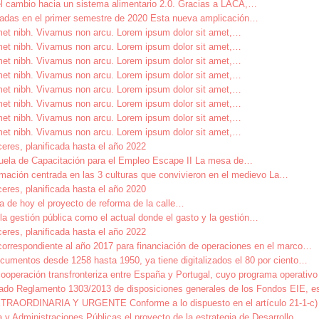
l cambio hacia un sistema alimentario 2.0. Gracias a LACA,
…
izadas en el primer semestre de 2020 Esta nueva amplicación
…
amet nibh. Vivamus non arcu. Lorem ipsum dolor sit amet,
…
amet nibh. Vivamus non arcu. Lorem ipsum dolor sit amet,
…
amet nibh. Vivamus non arcu. Lorem ipsum dolor sit amet,
…
amet nibh. Vivamus non arcu. Lorem ipsum dolor sit amet,
…
amet nibh. Vivamus non arcu. Lorem ipsum dolor sit amet,
…
amet nibh. Vivamus non arcu. Lorem ipsum dolor sit amet,
…
amet nibh. Vivamus non arcu. Lorem ipsum dolor sit amet,
…
amet nibh. Vivamus non arcu. Lorem ipsum dolor sit amet,
…
ceres, planificada hasta el año 2022
uela de Capacitación para el Empleo Escape II La mesa de
…
mación centrada en las 3 culturas que convivieron en el medievo La
…
ceres, planificada hasta el año 2020
de hoy el proyecto de reforma de la calle
…
a gestión pública como el actual donde el gasto y la gestión
…
ceres, planificada hasta el año 2022
correspondiente al año 2017 para financiación de operaciones en el marco
…
cumentos desde 1258 hasta 1950, ya tiene digitalizados el 80 por ciento
…
cooperación transfronteriza entre España y Portugal, cuyo programa operat
itado Reglamento 1303/2013 de disposiciones generales de los Fondos EIE, e
NARIA Y URGENTE Conforme a lo dispuesto en el artículo 21-1-c) de
y Administraciones Públicas el proyecto de la estrategia de Desarrollo
…