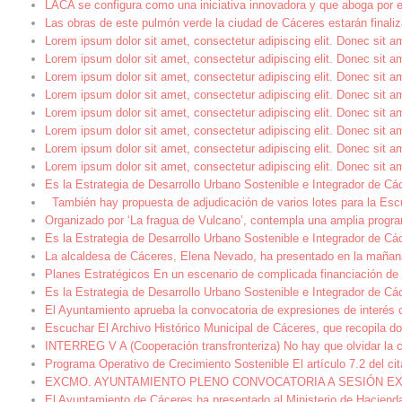
LACA se configura como una iniciativa innovadora y que aboga por e
Las obras de este pulmón verde la ciudad de Cáceres estarán final
Lorem ipsum dolor sit amet, consectetur adipiscing elit. Donec sit 
Lorem ipsum dolor sit amet, consectetur adipiscing elit. Donec sit 
Lorem ipsum dolor sit amet, consectetur adipiscing elit. Donec sit 
Lorem ipsum dolor sit amet, consectetur adipiscing elit. Donec sit 
Lorem ipsum dolor sit amet, consectetur adipiscing elit. Donec sit 
Lorem ipsum dolor sit amet, consectetur adipiscing elit. Donec sit 
Lorem ipsum dolor sit amet, consectetur adipiscing elit. Donec sit 
Lorem ipsum dolor sit amet, consectetur adipiscing elit. Donec sit 
Es la Estrategia de Desarrollo Urbano Sostenible e Integrador de Cá
También hay propuesta de adjudicación de varios lotes para la Esc
Organizado por ‘La fragua de Vulcano’, contempla una amplia progra
Es la Estrategia de Desarrollo Urbano Sostenible e Integrador de Cá
La alcaldesa de Cáceres, Elena Nevado, ha presentado en la mañana 
Planes Estratégicos En un escenario de complicada financiación de l
Es la Estrategia de Desarrollo Urbano Sostenible e Integrador de Cá
El Ayuntamiento aprueba la convocatoria de expresiones de interés 
Escuchar El Archivo Histórico Municipal de Cáceres, que recopila do
INTERREG V A (Cooperación transfronteriza) No hay que olvidar la 
Programa Operativo de Crecimiento Sostenible El artículo 7.2 del c
EXCMO. AYUNTAMIENTO PLENO CONVOCATORIA A SESIÓN EXTRAORDI
El Ayuntamiento de Cáceres ha presentado al Ministerio de Hacienda 