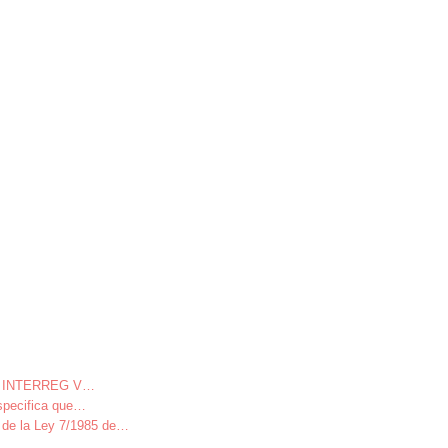
ivo INTERREG V
…
specifica que
…
 la Ley 7/1985 de
…