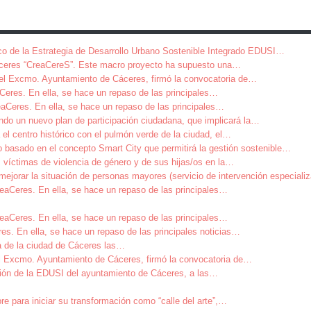
co de la Estrategia de Desarrollo Urbano Sostenible Integrado EDUSI
…
ceres “CreaCereS”. Este macro proyecto ha supuesto una
…
del Excmo. Ayuntamiento de Cáceres, firmó la convocatoria de
…
aCeres. En ella, se hace un repaso de las principales
…
aCeres. En ella, se hace un repaso de las principales
…
ndo un nuevo plan de participación ciudadana, que implicará la
…
el centro histórico con el pulmón verde de la ciudad, el
…
 basado en el concepto Smart City que permitirá la gestión sostenible
…
 víctimas de violencia de género y de sus hijas/os en la
…
ejorar la situación de personas mayores (servicio de intervención especiali
eaCeres. En ella, se hace un repaso de las principales
…
eaCeres. En ella, se hace un repaso de las principales
…
es. En ella, se hace un repaso de las principales noticias
…
a de la ciudad de Cáceres las
…
el Excmo. Ayuntamiento de Cáceres, firmó la convocatoria de
…
ión de la EDUSI del ayuntamiento de Cáceres, a las
…
para iniciar su transformación como “calle del arte”,
…