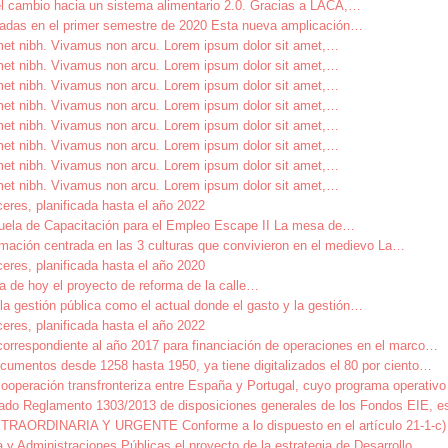
l cambio hacia un sistema alimentario 2.0. Gracias a LACA,
…
izadas en el primer semestre de 2020 Esta nueva amplicación
…
amet nibh. Vivamus non arcu. Lorem ipsum dolor sit amet,
…
amet nibh. Vivamus non arcu. Lorem ipsum dolor sit amet,
…
amet nibh. Vivamus non arcu. Lorem ipsum dolor sit amet,
…
amet nibh. Vivamus non arcu. Lorem ipsum dolor sit amet,
…
amet nibh. Vivamus non arcu. Lorem ipsum dolor sit amet,
…
amet nibh. Vivamus non arcu. Lorem ipsum dolor sit amet,
…
amet nibh. Vivamus non arcu. Lorem ipsum dolor sit amet,
…
amet nibh. Vivamus non arcu. Lorem ipsum dolor sit amet,
…
ceres, planificada hasta el año 2022
uela de Capacitación para el Empleo Escape II La mesa de
…
mación centrada en las 3 culturas que convivieron en el medievo La
…
ceres, planificada hasta el año 2020
de hoy el proyecto de reforma de la calle
…
a gestión pública como el actual donde el gasto y la gestión
…
ceres, planificada hasta el año 2022
correspondiente al año 2017 para financiación de operaciones en el marco
…
cumentos desde 1258 hasta 1950, ya tiene digitalizados el 80 por ciento
…
cooperación transfronteriza entre España y Portugal, cuyo programa operat
itado Reglamento 1303/2013 de disposiciones generales de los Fondos EIE, e
NARIA Y URGENTE Conforme a lo dispuesto en el artículo 21-1-c) de
y Administraciones Públicas el proyecto de la estrategia de Desarrollo
…