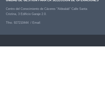
UNIDAD DE GESTIÓN PARA LA SELECCIÓN DE OPERACIONES
Centro del Conocimiento de Cáceres "Aldealab" Calle Santa
Cristina, 3 Edificio Garaje 2.0.
Tfno. 927210444 / Email: