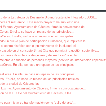
co de la Estrategia de Desarrollo Urbano Sostenible Integrado EDUSI
…
ceres “CreaCereS”. Este macro proyecto ha supuesto una
…
del Excmo. Ayuntamiento de Cáceres, firmó la convocatoria de
…
aCeres. En ella, se hace un repaso de las principales
…
aCeres. En ella, se hace un repaso de las principales
…
ndo un nuevo plan de participación ciudadana, que implicará la
…
el centro histórico con el pulmón verde de la ciudad, el
…
 basado en el concepto Smart City que permitirá la gestión sostenible
…
 víctimas de violencia de género y de sus hijas/os en la
…
ejorar la situación de personas mayores (servicio de intervención especiali
eaCeres. En ella, se hace un repaso de las principales
…
eaCeres. En ella, se hace un repaso de las principales
…
es. En ella, se hace un repaso de las principales noticias
…
a de la ciudad de Cáceres las
…
el Excmo. Ayuntamiento de Cáceres, firmó la convocatoria de
…
ión de la EDUSI del ayuntamiento de Cáceres, a las
…
para iniciar su transformación como “calle del arte”,
…