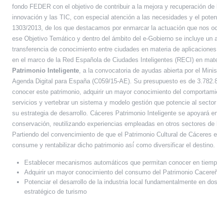
fondo FEDER con el objetivo de contribuir a la mejora y recuperación de 
innovación y las TIC, con especial atención a las necesidades y el pote
1303/2013, de los que destacamos por enmarcar la actuación que nos ocup
ese Objetivo Temático y dentro del ámbito del e-Gobierno se incluye un a
transferencia de conocimiento entre ciudades en materia de aplicaciones 
en el marco de la Red Española de Ciudades Inteligentes (RECI) en mat
Patrimonio Inteligente
, a la convocatoria de ayudas abierta por el Mini
Agenda Digital para España (C059/15-AE). Su presupuesto es de 3.782.80
conocer este patrimonio, adquirir un mayor conocimiento del comportamient
servicios y vertebrar un sistema y modelo gestión que potencie al sector
su estrategia de desarrollo. Cáceres Patrimonio Inteligente se apoyará 
conservación, reutilizando experiencias empleadas en otros sectores de l
Partiendo del convencimiento de que el Patrimonio Cultural de Cáceres 
consume y rentabilizar dicho patrimonio así́ como diversificar el destino.
Establecer mecanismos automáticos que permitan conocer en tiempo 
Adquirir un mayor conocimiento del consumo del Patrimonio Cacereño
Potenciar el desarrollo de la industria local fundamentalmente en dos
estratégico de turismo