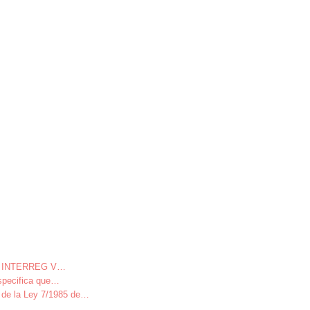
ivo INTERREG V
…
specifica que
…
 la Ley 7/1985 de
…