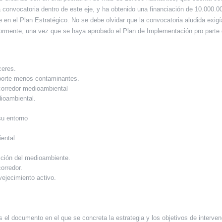
 convocatoria dentro de este eje, y ha obtenido una financiación de 10.000.
e en el Plan Estratégico. No se debe olvidar que la convocatoria aludida exi
rmente, una vez que se haya aprobado el Plan de Implementación pro parte d
ceres.
porte menos contaminantes.
 corredor medioambiental
dioambiental.
su entorno
iental
cción del medioambiente.
orredor.
vejecimiento activo.
 el documento en el que se concreta la estrategia y los objetivos de interve