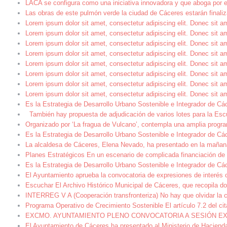
LACA se configura como una iniciativa innovadora y que aboga por e
Las obras de este pulmón verde la ciudad de Cáceres estarán final
Lorem ipsum dolor sit amet, consectetur adipiscing elit. Donec sit 
Lorem ipsum dolor sit amet, consectetur adipiscing elit. Donec sit 
Lorem ipsum dolor sit amet, consectetur adipiscing elit. Donec sit 
Lorem ipsum dolor sit amet, consectetur adipiscing elit. Donec sit 
Lorem ipsum dolor sit amet, consectetur adipiscing elit. Donec sit 
Lorem ipsum dolor sit amet, consectetur adipiscing elit. Donec sit 
Lorem ipsum dolor sit amet, consectetur adipiscing elit. Donec sit 
Lorem ipsum dolor sit amet, consectetur adipiscing elit. Donec sit 
Es la Estrategia de Desarrollo Urbano Sostenible e Integrador de Cá
También hay propuesta de adjudicación de varios lotes para la Esc
Organizado por ‘La fragua de Vulcano’, contempla una amplia progra
Es la Estrategia de Desarrollo Urbano Sostenible e Integrador de Cá
La alcaldesa de Cáceres, Elena Nevado, ha presentado en la mañana 
Planes Estratégicos En un escenario de complicada financiación de l
Es la Estrategia de Desarrollo Urbano Sostenible e Integrador de Cá
El Ayuntamiento aprueba la convocatoria de expresiones de interés 
Escuchar El Archivo Histórico Municipal de Cáceres, que recopila do
INTERREG V A (Cooperación transfronteriza) No hay que olvidar la 
Programa Operativo de Crecimiento Sostenible El artículo 7.2 del c
EXCMO. AYUNTAMIENTO PLENO CONVOCATORIA A SESIÓN EXTRAORDI
El Ayuntamiento de Cáceres ha presentado al Ministerio de Hacienda 