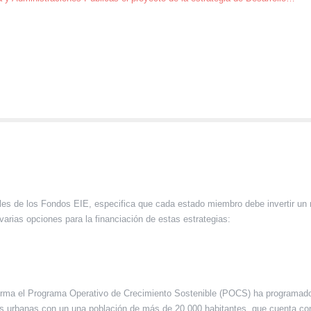
ales de los Fondos EIE, especifica que cada estado miembro debe invertir un
 varias opciones para la financiación de estas estrategias:
 forma el Programa Operativo de Crecimiento Sostenible (POCS) ha programado
s urbanas con un una población de más de 20.000 habitantes, que cuenta con