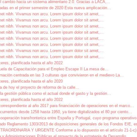
l cambio hacia un sistema alimentario 2.0. Gracias a LACA,
…
izadas en el primer semestre de 2020 Esta nueva amplicación
…
amet nibh. Vivamus non arcu. Lorem ipsum dolor sit amet,
…
amet nibh. Vivamus non arcu. Lorem ipsum dolor sit amet,
…
amet nibh. Vivamus non arcu. Lorem ipsum dolor sit amet,
…
amet nibh. Vivamus non arcu. Lorem ipsum dolor sit amet,
…
amet nibh. Vivamus non arcu. Lorem ipsum dolor sit amet,
…
amet nibh. Vivamus non arcu. Lorem ipsum dolor sit amet,
…
amet nibh. Vivamus non arcu. Lorem ipsum dolor sit amet,
…
amet nibh. Vivamus non arcu. Lorem ipsum dolor sit amet,
…
ceres, planificada hasta el año 2022
uela de Capacitación para el Empleo Escape II La mesa de
…
mación centrada en las 3 culturas que convivieron en el medievo La
…
ceres, planificada hasta el año 2020
de hoy el proyecto de reforma de la calle
…
a gestión pública como el actual donde el gasto y la gestión
…
ceres, planificada hasta el año 2022
correspondiente al año 2017 para financiación de operaciones en el marco
…
cumentos desde 1258 hasta 1950, ya tiene digitalizados el 80 por ciento
…
cooperación transfronteriza entre España y Portugal, cuyo programa operat
itado Reglamento 1303/2013 de disposiciones generales de los Fondos EIE, e
NARIA Y URGENTE Conforme a lo dispuesto en el artículo 21-1-c) de
y Administraciones Públicas el proyecto de la estrategia de Desarrollo
…