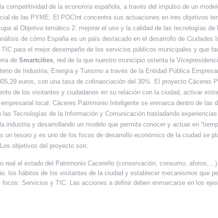
la competitividad de la economía española, a través del impulso de un modelo
ncial de las PYME. El POCInt concentra sus actuaciones en tres objetivos tem
a al Objetivo temático 2: mejorar el uso y la calidad de las tecnologías de
nálisis de cómo España es un país destacado en el desarrollo de Ciudades Int
TIC para el mejor desempeño de los servicios públicos municipales y que facil
eria de
Smartcities
, red de la que nuestro municipio ostenta la Vicepresiden
sterio de Industria, Energía y Turismo a través de la Entidad Pública Empresar
5,29 euros, con una tasa de cofinanciación del 30%. El proyecto Cáceres Patr
o de los visitantes y ciudadanos en su relación con la ciudad, activar estrateg
 empresarial local. Cáceres Patrimonio Inteligente se enmarca dentro de las d
en las Tecnologías de la Información y Comunicación trasladando experiencias
a industria y desarrollando un modelo que permita conocer y actuar en “tiempo 
es un tesoro y es uno de los focos de desarrollo económico de la ciudad se 
 Los objetivos del proyecto son:
real el estado del Patrimonio Cacereño (conservación, consumo, aforos,…) y
, los hábitos de los visitantes de la ciudad y establecer mecanismos que pe
 focos: Servicios y TIC. Las acciones a definir deben enmarcarse en los ejes 